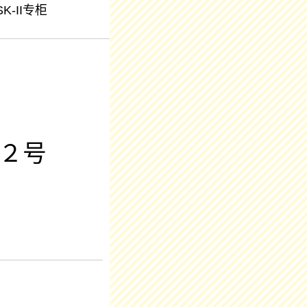
SK-II专柜
２号