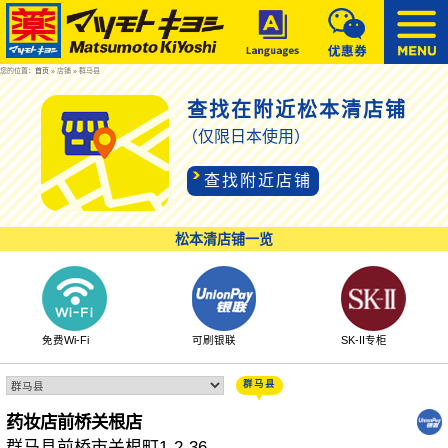
您的位置：
首页
» 店铺 » 群马县
查找在附近松本清店铺
（仅限日本使用）
查找附近店铺
松本清店铺一览
免费Wi-Fi
可刷银联
SK-II专柜
群马县
药妆店前桥关根店
群马县前桥市关根町1-2-36