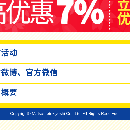
活动
微博、
官方微信
概要
Copyright© Matsumotokiyoshi Co., Ltd. All Rights Reserved.