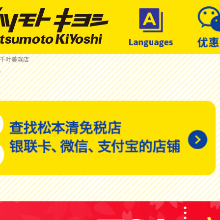
 千叶美滨店
店