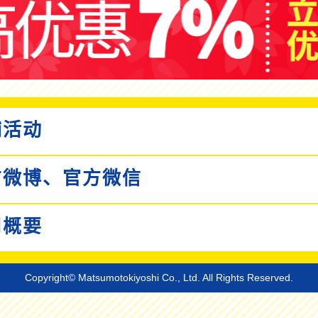
活动
微博、
官方微信
概要
Copyright© Matsumotokiyoshi Co., Ltd. All Rights Reserved.