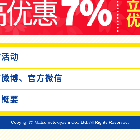
活动
微博、
官方微信
概要
Copyright© Matsumotokiyoshi Co., Ltd. All Rights Reserved.