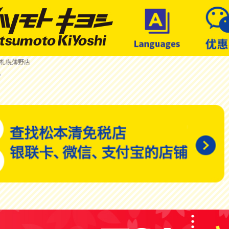
 札幌薄野店
店