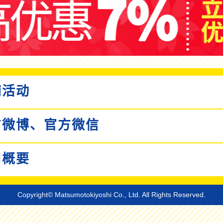
活动
微博、
官方微信
概要
Copyright© Matsumotokiyoshi Co., Ltd. All Rights Reserved.