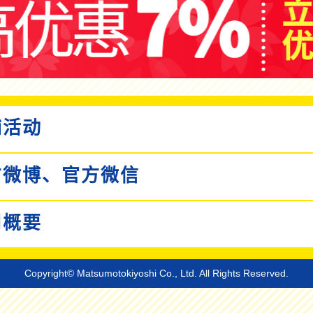
活动
微博、
官方微信
概要
Copyright© Matsumotokiyoshi Co., Ltd. All Rights Reserved.