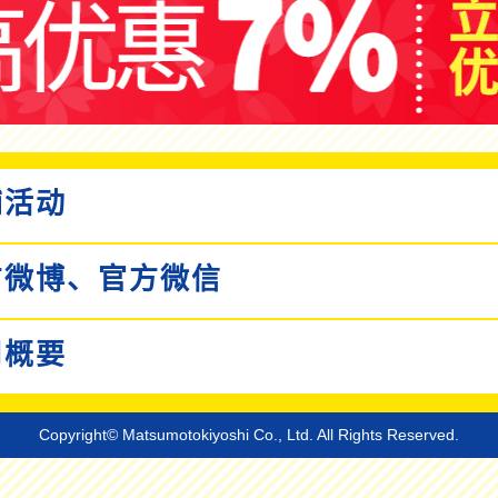
活动
微博、
官方微信
概要
Copyright© Matsumotokiyoshi Co., Ltd. All Rights Reserved.