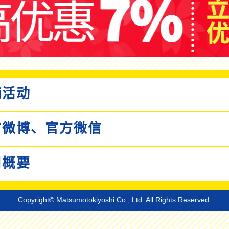
活动
微博、
官方微信
概要
Copyright© Matsumotokiyoshi Co., Ltd. All Rights Reserved.