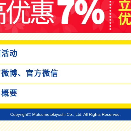
活动
微博、
官方微信
概要
Copyright© Matsumotokiyoshi Co., Ltd. All Rights Reserved.