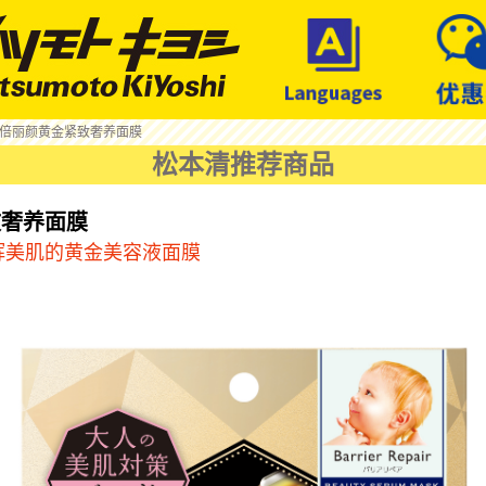
 倍丽颜黄金紧致奢养面膜
松本清推荐商品
致奢养面膜
辉美肌的黄金美容液面膜