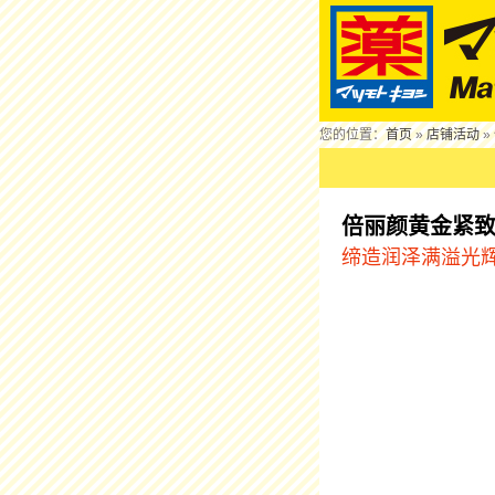
您的位置：
首页
»
店铺活动
»
倍丽颜黄金紧
缔造润泽满溢光