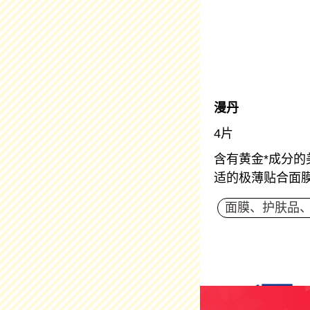
漫丹
4片
含有黄金*成分
适的极薄贴合面
面膜、护肤品、Bar