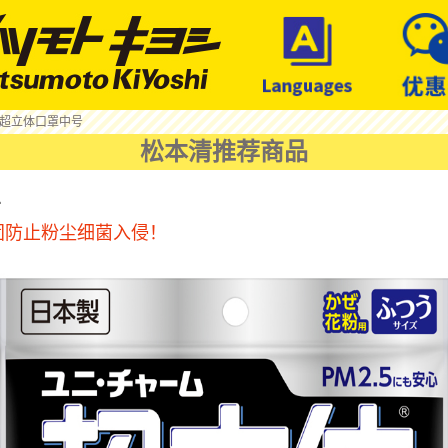
 超立体口罩中号
松本清推荐商品
号
固防止粉尘细菌入侵！