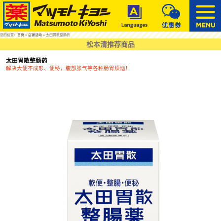
您的位置：
首页
»
店铺活动
» 太田胃散整肠药
松本清推荐商品
太田胃散整肠药
解决大便不成形、便秘，腹部胀气等各种肠胃烦恼！