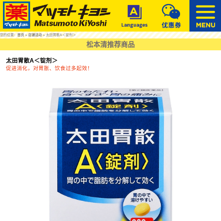
您的位置：
首页
»
店铺活动
» 太田胃散A＜锭剂＞
松本清推荐商品
太田胃散A＜锭剂＞
促进消化，对胃胀、饮食过多起效！