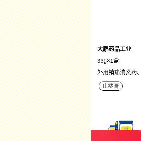
大鹏药品工业
33g×1盒
外用镇痛消炎药
止疼膏