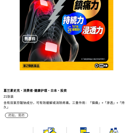
葛兰素史克・消费者·健康护理・日本・投资
21张装
含有双氯芬酸钠成分，可有效缓解或消除疼痛。三重作用：「镇痛」+「渗透」+「持
久」
药贴，膏药