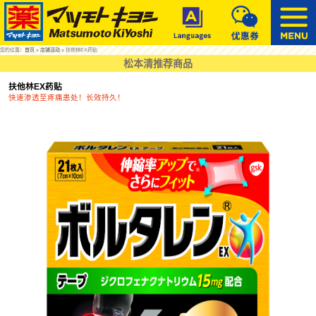
您的位置：
首页
»
店铺活动
» 扶他林EX药贴
松本清推荐商品
扶他林EX药贴
快速渗透至疼痛患处！长效持久！