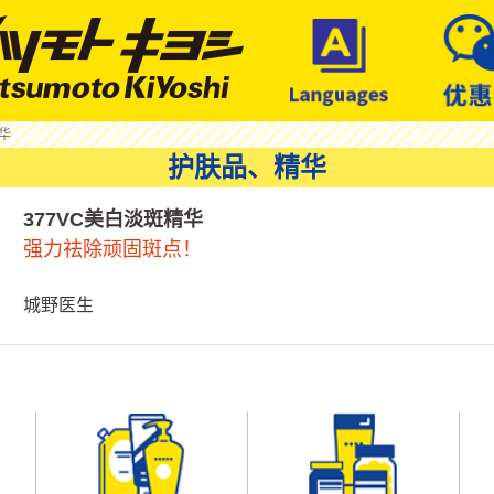
华
护肤品、精华
377VC美白淡斑精华
强力祛除顽固斑点！
城野医生