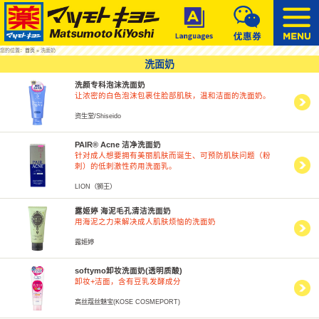
您的位置：
首页
» 洗面奶
洗面奶
洗颜专科泡沫洗面奶
让浓密的白色泡沫包裹住脸部肌肤，温和洁面的洗面奶。
资生堂/Shiseido
PAIR® Acne 洁净洗面奶
针对成人想要拥有美丽肌肤而诞生、可预防肌肤问题（粉
刺）的低刺激性药用洗面乳。
LION（狮王）
露姬婷 海泥毛孔清洁洗面奶
用海泥之力来解决成人肌肤烦恼的洗面奶
露姬婷
softymo卸妆洗面奶(透明质酸)
卸妆+洁面，含有豆乳发酵成分
高丝蔻丝魅宝(KOSE COSMEPORT)