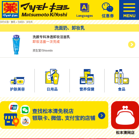
您的位置：
首页
» 洗面奶、卸妆乳
洗面奶、卸妆乳
洗颜专科净透卸妆洁面乳
卸妆洁面一次完成
资生堂/Shiseido
护肤美容
日用品
营养保健
食品