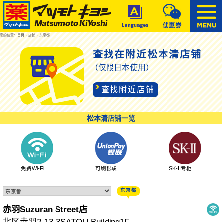
您的位置：
首页
» 店铺 » 东京都
查找在附近松本清店铺
（仅限日本使用）
查找附近店铺
松本清店铺一览
免费Wi-Fi
可刷银联
SK-II专柜
东京都
赤羽Suzuran Street店
北区赤羽2-13-3SATOU Building1F