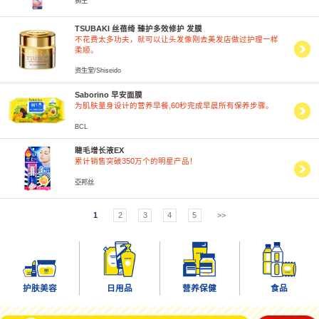
狮王
TSUBAKI 丝蓓绮 臻护多效修护 发膜
不花费太多功夫，就可以让头发像刚去美发店做过护理一样
柔顺。
资生堂/Shiseido
Saborino 早安面膜
为肌肤量身设计的营养早餐,60秒完成早晨所有保养步骤。
BCL
睫毛增长液EX
累计销售突破350万个的明星产品！
亞邦丝
1
2
3
4
5
>>
护肤美容
日用品
营养保健
食品