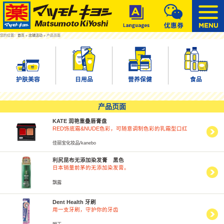
您的位置：
首页
»
店铺活动
» 产品页面
护肤美容
日用品
营养保健
食品
产品页面
KATE 润艳重叠唇膏盘
RED饰底霜&NUDE色彩，可随意调制色彩的乳霜型口红
佳丽宝化妆品/kanebo
利尻昆布无添加染发膏 黑色
日本销量前茅的无添加染发膏。
飘露
Dent Health 牙刷
用一支牙刷，守护你的牙齿